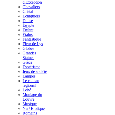
d'Exception
Chevaliers
Cristal
Échiquiers
Danse
Égypte
Enfant
Étains
Fantastique
Fleur de Lys
Globes
Grandes
Statues
Grèce
Ésotérisme
Jeux de société
Lampes
Le cadeau
régional
Lohé
Moulage du
Louvre
Musique
Nu / Érotique
Romains