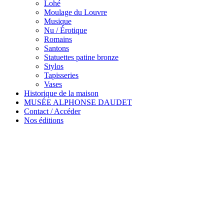
Lohé
Moulage du Louvre
Musique
Nu / Érotique
Romains
Santons
Statuettes patine bronze
Stylos
Tapisseries
Vases
Historique de la maison
MUSÉE ALPHONSE DAUDET
Contact / Accéder
Nos éditions