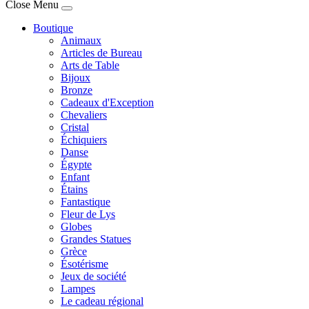
Joomla! 3 Templates
Close Menu
Boutique
Animaux
Articles de Bureau
Arts de Table
Bijoux
Bronze
Cadeaux d'Exception
Chevaliers
Cristal
Échiquiers
Danse
Égypte
Enfant
Étains
Fantastique
Fleur de Lys
Globes
Grandes Statues
Grèce
Ésotérisme
Jeux de société
Lampes
Le cadeau régional