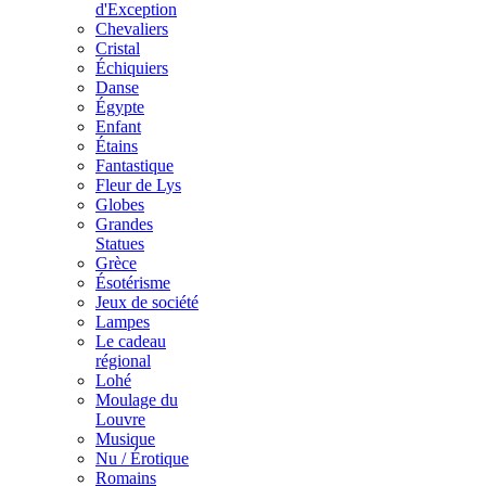
d'Exception
Chevaliers
Cristal
Échiquiers
Danse
Égypte
Enfant
Étains
Fantastique
Fleur de Lys
Globes
Grandes
Statues
Grèce
Ésotérisme
Jeux de société
Lampes
Le cadeau
régional
Lohé
Moulage du
Louvre
Musique
Nu / Érotique
Romains