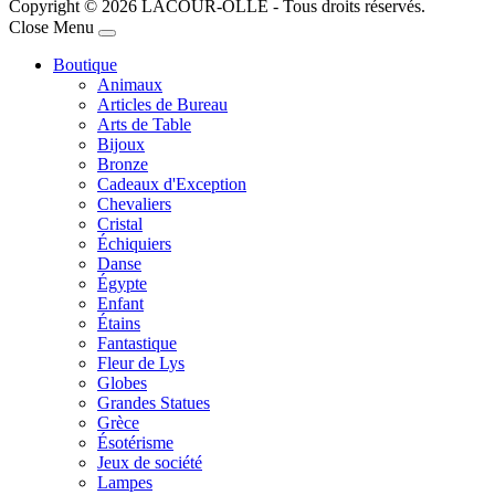
Copyright © 2026 LACOUR-OLLÉ - Tous droits réservés.
Joomla! 3 Templates
Close Menu
Boutique
Animaux
Articles de Bureau
Arts de Table
Bijoux
Bronze
Cadeaux d'Exception
Chevaliers
Cristal
Échiquiers
Danse
Égypte
Enfant
Étains
Fantastique
Fleur de Lys
Globes
Grandes Statues
Grèce
Ésotérisme
Jeux de société
Lampes