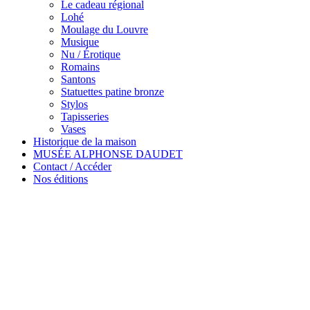
Le cadeau régional
Lohé
Moulage du Louvre
Musique
Nu / Érotique
Romains
Santons
Statuettes patine bronze
Stylos
Tapisseries
Vases
Historique de la maison
MUSÉE ALPHONSE DAUDET
Contact / Accéder
Nos éditions