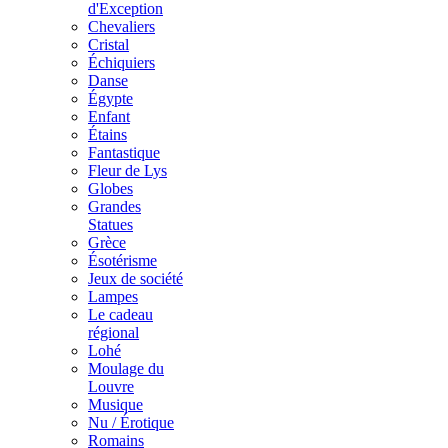
d'Exception
Chevaliers
Cristal
Échiquiers
Danse
Égypte
Enfant
Étains
Fantastique
Fleur de Lys
Globes
Grandes
Statues
Grèce
Ésotérisme
Jeux de société
Lampes
Le cadeau
régional
Lohé
Moulage du
Louvre
Musique
Nu / Érotique
Romains