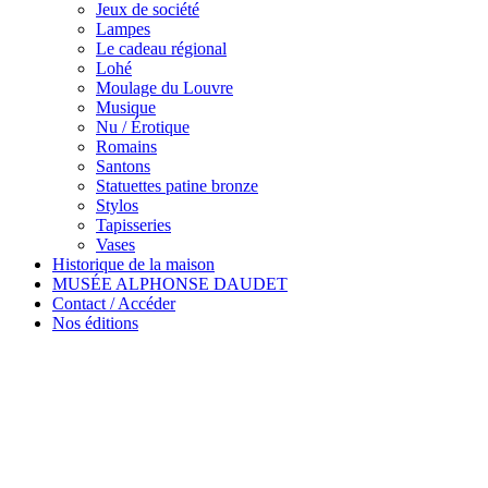
Jeux de société
Lampes
Le cadeau régional
Lohé
Moulage du Louvre
Musique
Nu / Érotique
Romains
Santons
Statuettes patine bronze
Stylos
Tapisseries
Vases
Historique de la maison
MUSÉE ALPHONSE DAUDET
Contact / Accéder
Nos éditions