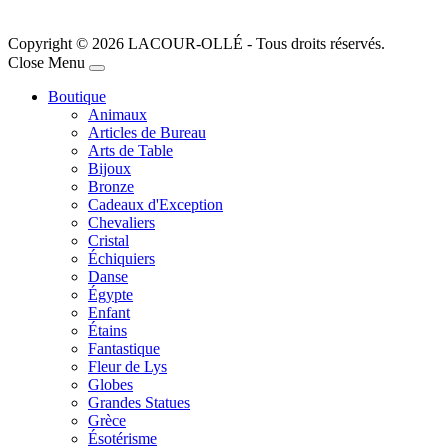
Copyright © 2026 LACOUR-OLLÉ - Tous droits réservés.
Joomla! 3 Templates
Close Menu
Boutique
Animaux
Articles de Bureau
Arts de Table
Bijoux
Bronze
Cadeaux d'Exception
Chevaliers
Cristal
Échiquiers
Danse
Égypte
Enfant
Étains
Fantastique
Fleur de Lys
Globes
Grandes Statues
Grèce
Ésotérisme