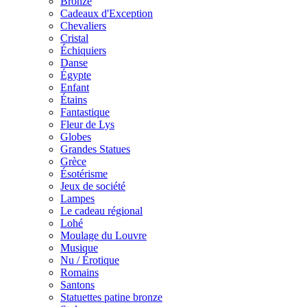
Bronze
Cadeaux d'Exception
Chevaliers
Cristal
Échiquiers
Danse
Égypte
Enfant
Étains
Fantastique
Fleur de Lys
Globes
Grandes Statues
Grèce
Ésotérisme
Jeux de société
Lampes
Le cadeau régional
Lohé
Moulage du Louvre
Musique
Nu / Érotique
Romains
Santons
Statuettes patine bronze