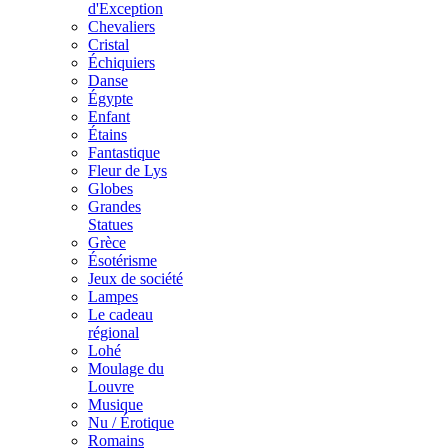
d'Exception
Chevaliers
Cristal
Échiquiers
Danse
Égypte
Enfant
Étains
Fantastique
Fleur de Lys
Globes
Grandes
Statues
Grèce
Ésotérisme
Jeux de société
Lampes
Le cadeau
régional
Lohé
Moulage du
Louvre
Musique
Nu / Érotique
Romains