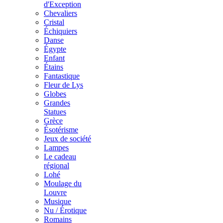
d'Exception
Chevaliers
Cristal
Échiquiers
Danse
Égypte
Enfant
Étains
Fantastique
Fleur de Lys
Globes
Grandes
Statues
Grèce
Ésotérisme
Jeux de société
Lampes
Le cadeau
régional
Lohé
Moulage du
Louvre
Musique
Nu / Érotique
Romains