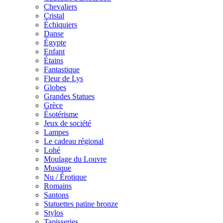
Chevaliers
Cristal
Échiquiers
Danse
Égypte
Enfant
Étains
Fantastique
Fleur de Lys
Globes
Grandes Statues
Grèce
Ésotérisme
Jeux de société
Lampes
Le cadeau régional
Lohé
Moulage du Louvre
Musique
Nu / Érotique
Romains
Santons
Statuettes patine bronze
Stylos
Tapisseries