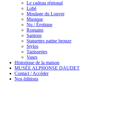
Le cadeau régional
Lohé
Moulage du Louvre
Musique
Nu / Érotique
Romains
Santons
Statuettes patine bronze
Stylos
Tapisseries
Vases
Historique de la maison
MUSÉE ALPHONSE DAUDET
Contact / Accéder
Nos éditions