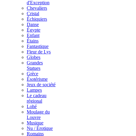
d'Exception
Chevaliers
Cristal
Échiquiers
Danse
Égypte
Enfant
Étains
Fantastique
Fleur de Lys
Globes
Grandes
Statues
Grèce
Ésotérisme
Jeux de société
Lampes
Le cadeau
régional
Lohé
Moulage du
Louvre
Musique
Nu / Érotique
Romains