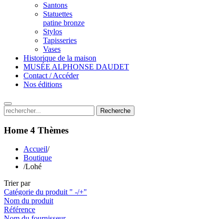
Santons
Statuettes
patine bronze
Stylos
Tapisseries
Vases
Historique de la maison
MUSÉE ALPHONSE DAUDET
Contact / Accéder
Nos éditions
Recherche
Home 4
Thèmes
Accueil
/
Boutique
/
Lohé
Trier par
Catégorie du produit " -/+"
Nom du produit
Référence
Nom du fournisseur