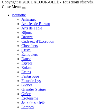
Copyright © 2026 LACOUR-OLLÉ - Tous droits réservés.
Joomla! 3 Templates
Close Menu
Boutique
Animaux
Articles de Bureau
Arts de Table
Bijoux
Bronze
Cadeaux d'Exception
Chevaliers
Cristal
Échiquiers
Danse
Égypte
Enfant
Étains
Fantastique
Fleur de Lys
Globes
Grandes Statues
Grèce
Ésotérisme
Jeux de société
Lampes