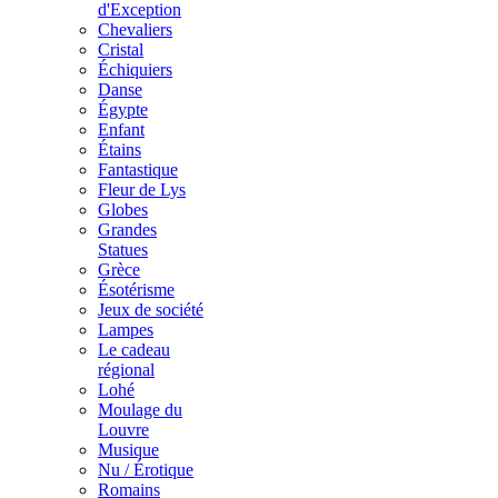
d'Exception
Chevaliers
Cristal
Échiquiers
Danse
Égypte
Enfant
Étains
Fantastique
Fleur de Lys
Globes
Grandes
Statues
Grèce
Ésotérisme
Jeux de société
Lampes
Le cadeau
régional
Lohé
Moulage du
Louvre
Musique
Nu / Érotique
Romains