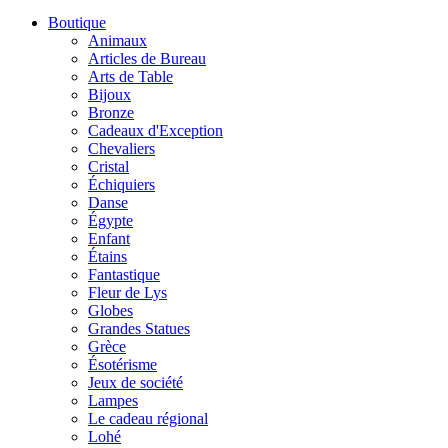
Boutique
Animaux
Articles de Bureau
Arts de Table
Bijoux
Bronze
Cadeaux d'Exception
Chevaliers
Cristal
Échiquiers
Danse
Égypte
Enfant
Étains
Fantastique
Fleur de Lys
Globes
Grandes Statues
Grèce
Ésotérisme
Jeux de société
Lampes
Le cadeau régional
Lohé