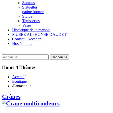
Santons
Statuettes
patine bronze
Stylos
Tapisseries
Vases
Historique de la maison
MUSÉE ALPHONSE DAUDET
Contact / Accéder
Nos éditions
Recherche
Home 4
Thèmes
Accueil
/
Boutique
/
Fantastique
Crânes