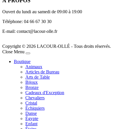
À PROPOS
Ouvert du lundi au samedi de 09:00 à 19:00
Téléphone: 04 66 67 30 30
E-mail: contact@lacour-olle.fr
Copyright © 2026 LACOUR-OLLÉ - Tous droits réservés.
Joomla! 3 Templates
Close Menu
Boutique
Animaux
Articles de Bureau
Arts de Table
Bijoux
Bronze
Cadeaux d'Exception
Chevaliers
Cristal
Échiquiers
Danse
Égypte
Enfant
Étains