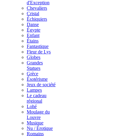
d'Exception
Chevaliers
Cristal
Échiquiers
Danse
Égypte
Enfant
Étains
Fantastique
Fleur de Lys
Globes
Grandes
Statues
Grèce
Ésotérisme
Jeux de société
Lampes
Le cadeau
régional
Lohé
Moulage du
Louvre
Musique
Nu / Érotique
Romains