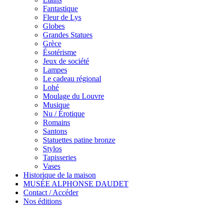
Fantastique
Fleur de Lys
Globes
Grandes Statues
Grèce
Ésotérisme
Jeux de société
Lampes
Le cadeau régional
Lohé
Moulage du Louvre
Musique
Nu / Érotique
Romains
Santons
Statuettes patine bronze
Stylos
Tapisseries
Vases
Historique de la maison
MUSÉE ALPHONSE DAUDET
Contact / Accéder
Nos éditions