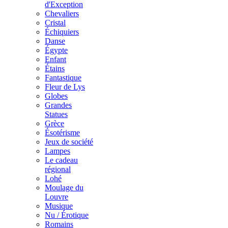
d'Exception
Chevaliers
Cristal
Échiquiers
Danse
Égypte
Enfant
Étains
Fantastique
Fleur de Lys
Globes
Grandes
Statues
Grèce
Ésotérisme
Jeux de société
Lampes
Le cadeau
régional
Lohé
Moulage du
Louvre
Musique
Nu / Érotique
Romains