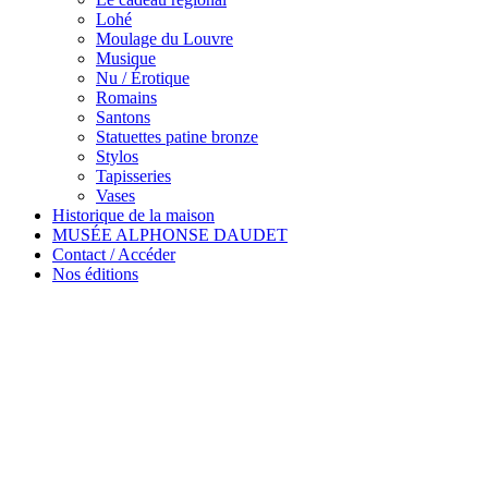
Lohé
Moulage du Louvre
Musique
Nu / Érotique
Romains
Santons
Statuettes patine bronze
Stylos
Tapisseries
Vases
Historique de la maison
MUSÉE ALPHONSE DAUDET
Contact / Accéder
Nos éditions