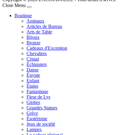
Joomla! 3 Templates
Close Menu
Boutique
Animaux
Articles de Bureau
Arts de Table
Bijoux
Bronze
Cadeaux d'Exception
Chevaliers
Cristal
Échiquiers
Danse
Égypte
Enfant
Étains
Fantastique
Fleur de Lys
Globes
Grandes Statues
Grèce
Ésotérisme
Jeux de société
Lampes
Le cadeau régional