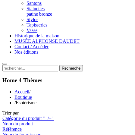
Santons
Statuettes
patine bronze
Stylos
Tapisseries
Vases
Historique de la maison
MUSÉE ALPHONSE DAUDET
Contact / Accéder
Nos éditions
Recherche
Home 4
Thèmes
Accueil
/
Boutique
/
Ésotérisme
Trier par
Catégorie du produit " -/+"
Nom du produit
Référence
Nom du fournisseur