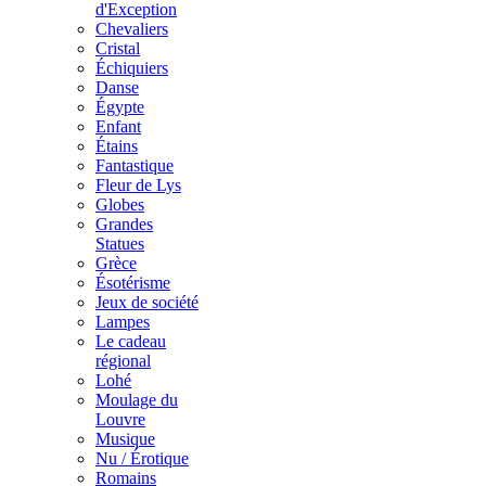
d'Exception
Chevaliers
Cristal
Échiquiers
Danse
Égypte
Enfant
Étains
Fantastique
Fleur de Lys
Globes
Grandes
Statues
Grèce
Ésotérisme
Jeux de société
Lampes
Le cadeau
régional
Lohé
Moulage du
Louvre
Musique
Nu / Érotique
Romains