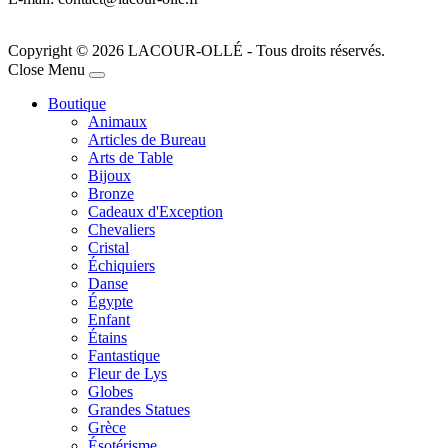
Copyright © 2026 LACOUR-OLLÉ - Tous droits réservés.
Joomla! 3 Templates
Close Menu
Boutique
Animaux
Articles de Bureau
Arts de Table
Bijoux
Bronze
Cadeaux d'Exception
Chevaliers
Cristal
Échiquiers
Danse
Égypte
Enfant
Étains
Fantastique
Fleur de Lys
Globes
Grandes Statues
Grèce
Ésotérisme