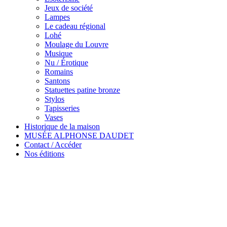
Jeux de société
Lampes
Le cadeau régional
Lohé
Moulage du Louvre
Musique
Nu / Érotique
Romains
Santons
Statuettes patine bronze
Stylos
Tapisseries
Vases
Historique de la maison
MUSÉE ALPHONSE DAUDET
Contact / Accéder
Nos éditions