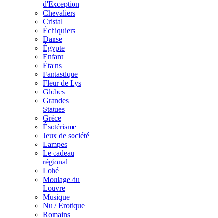
d'Exception
Chevaliers
Cristal
Échiquiers
Danse
Égypte
Enfant
Étains
Fantastique
Fleur de Lys
Globes
Grandes
Statues
Grèce
Ésotérisme
Jeux de société
Lampes
Le cadeau
régional
Lohé
Moulage du
Louvre
Musique
Nu / Érotique
Romains