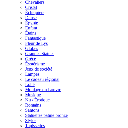
Chevaliers
Cristal
Échiquiers
Danse
Égypte
Enfant
Étains
Fantastique
Fleur de Lys
Globes
Grandes Statues
Grèce
Ésotérisme
Jeux de société
Lampes
Le cadeau régional
Lohé
Moulage du Louvre
Musique
Nu / Érotique
Romains
Santons
Statuettes patine bronze
Stylos
Tapisseries