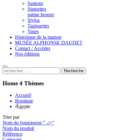
Santons
Statuettes
patine bronze
Stylos
Tapisseries
Vases
Historique de la maison
MUSÉE ALPHONSE DAUDET
Contact / Accéder
Nos éditions
Recherche
Home 4
Thèmes
Accueil
/
Boutique
/
Égypte
Trier par
Nom du fournisseur " -/+"
Nom du produit
Référence
Catégorie