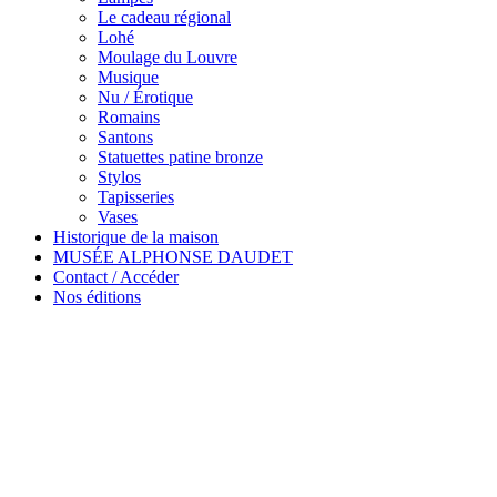
Le cadeau régional
Lohé
Moulage du Louvre
Musique
Nu / Érotique
Romains
Santons
Statuettes patine bronze
Stylos
Tapisseries
Vases
Historique de la maison
MUSÉE ALPHONSE DAUDET
Contact / Accéder
Nos éditions