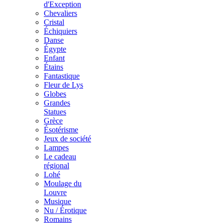
d'Exception
Chevaliers
Cristal
Échiquiers
Danse
Égypte
Enfant
Étains
Fantastique
Fleur de Lys
Globes
Grandes
Statues
Grèce
Ésotérisme
Jeux de société
Lampes
Le cadeau
régional
Lohé
Moulage du
Louvre
Musique
Nu / Érotique
Romains