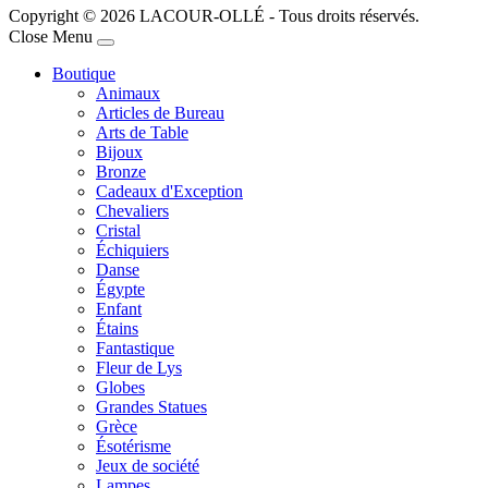
Copyright © 2026 LACOUR-OLLÉ - Tous droits réservés.
Joomla! 3 Templates
Close Menu
Boutique
Animaux
Articles de Bureau
Arts de Table
Bijoux
Bronze
Cadeaux d'Exception
Chevaliers
Cristal
Échiquiers
Danse
Égypte
Enfant
Étains
Fantastique
Fleur de Lys
Globes
Grandes Statues
Grèce
Ésotérisme
Jeux de société
Lampes