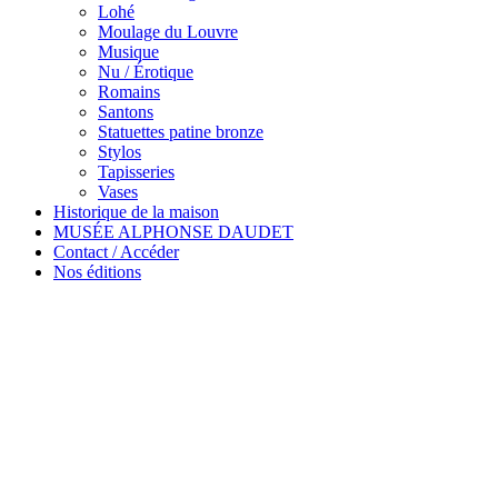
Lohé
Moulage du Louvre
Musique
Nu / Érotique
Romains
Santons
Statuettes patine bronze
Stylos
Tapisseries
Vases
Historique de la maison
MUSÉE ALPHONSE DAUDET
Contact / Accéder
Nos éditions