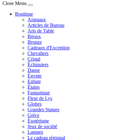
Joomla! 3 Templates
Close Menu
Boutique
Animaux
Articles de Bureau
Arts de Table
Bijoux
Bronze
Cadeaux d'Exception
Chevaliers
Cristal
Échiquiers
Danse
Égypte
Enfant
Étains
Fantastique
Fleur de Lys
Globes
Grandes Statues
Grèce
Ésotérisme
Jeux de société
Lampes
Le cadeau régional