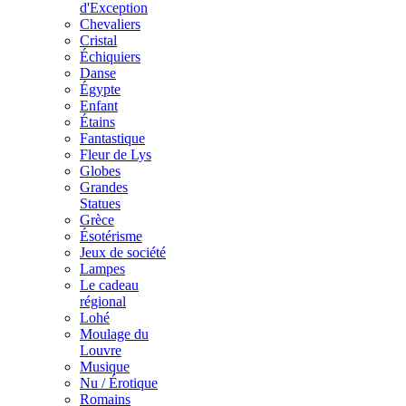
d'Exception
Chevaliers
Cristal
Échiquiers
Danse
Égypte
Enfant
Étains
Fantastique
Fleur de Lys
Globes
Grandes
Statues
Grèce
Ésotérisme
Jeux de société
Lampes
Le cadeau
régional
Lohé
Moulage du
Louvre
Musique
Nu / Érotique
Romains