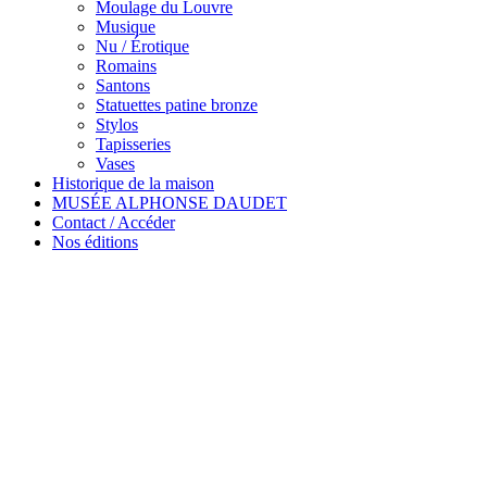
Moulage du Louvre
Musique
Nu / Érotique
Romains
Santons
Statuettes patine bronze
Stylos
Tapisseries
Vases
Historique de la maison
MUSÉE ALPHONSE DAUDET
Contact / Accéder
Nos éditions