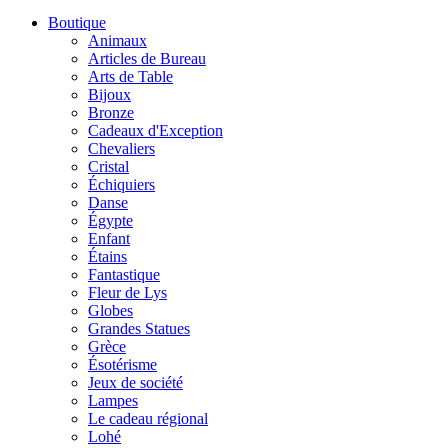
Boutique
Animaux
Articles de Bureau
Arts de Table
Bijoux
Bronze
Cadeaux d'Exception
Chevaliers
Cristal
Échiquiers
Danse
Égypte
Enfant
Étains
Fantastique
Fleur de Lys
Globes
Grandes Statues
Grèce
Ésotérisme
Jeux de société
Lampes
Le cadeau régional
Lohé