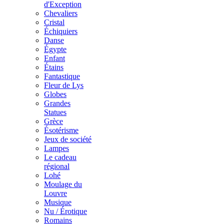
d'Exception
Chevaliers
Cristal
Échiquiers
Danse
Égypte
Enfant
Étains
Fantastique
Fleur de Lys
Globes
Grandes
Statues
Grèce
Ésotérisme
Jeux de société
Lampes
Le cadeau
régional
Lohé
Moulage du
Louvre
Musique
Nu / Érotique
Romains