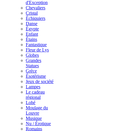
d'Exception
Chevaliers
Cristal
Échiquiers
Danse
Égypte
Enfant
Étains
Fantastique
Fleur de Lys
Globes
Grandes
Statues
Grèce
Ésotérisme
Jeux de société
Lampes
Le cadeau
régional
Lohé
Moulage du
Louvre
Musique
Nu / Érotique
Romains