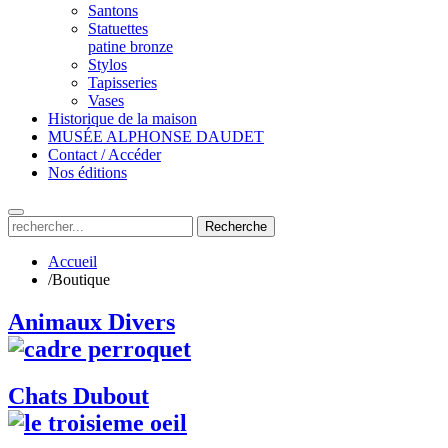
Santons
Statuettes
patine bronze
Stylos
Tapisseries
Vases
Historique de la maison
MUSÉE ALPHONSE DAUDET
Contact / Accéder
Nos éditions
Recherche
Accueil
/
Boutique
Animaux Divers
Chats Dubout