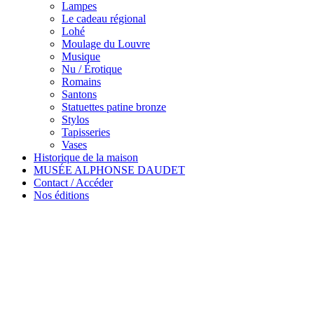
Lampes
Le cadeau régional
Lohé
Moulage du Louvre
Musique
Nu / Érotique
Romains
Santons
Statuettes patine bronze
Stylos
Tapisseries
Vases
Historique de la maison
MUSÉE ALPHONSE DAUDET
Contact / Accéder
Nos éditions