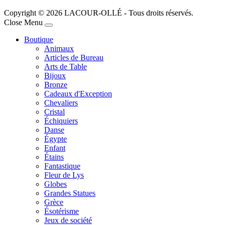
Copyright © 2026 LACOUR-OLLÉ - Tous droits réservés.
Joomla! 3 Templates
Close Menu
Boutique
Animaux
Articles de Bureau
Arts de Table
Bijoux
Bronze
Cadeaux d'Exception
Chevaliers
Cristal
Échiquiers
Danse
Égypte
Enfant
Étains
Fantastique
Fleur de Lys
Globes
Grandes Statues
Grèce
Ésotérisme
Jeux de société