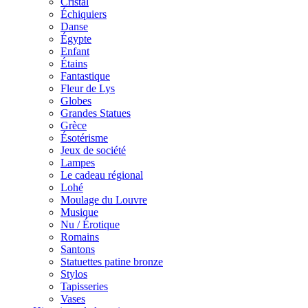
Cristal
Échiquiers
Danse
Égypte
Enfant
Étains
Fantastique
Fleur de Lys
Globes
Grandes Statues
Grèce
Ésotérisme
Jeux de société
Lampes
Le cadeau régional
Lohé
Moulage du Louvre
Musique
Nu / Érotique
Romains
Santons
Statuettes patine bronze
Stylos
Tapisseries
Vases