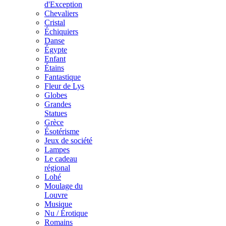
d'Exception
Chevaliers
Cristal
Échiquiers
Danse
Égypte
Enfant
Étains
Fantastique
Fleur de Lys
Globes
Grandes
Statues
Grèce
Ésotérisme
Jeux de société
Lampes
Le cadeau
régional
Lohé
Moulage du
Louvre
Musique
Nu / Érotique
Romains